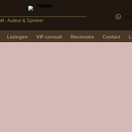
06
rt
- Auteur & Spreker
Lezingen
VIP consult
Recensies
Contact
L