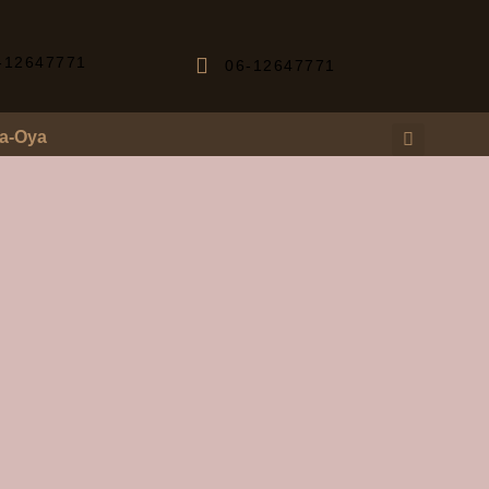
-12647771
06-12647771
a-Oya